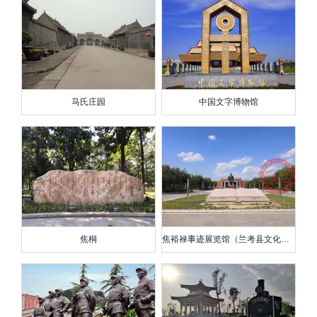
马氏庄园
中国文字博物馆
焦桐
焦裕禄事迹展览馆（兰考县文化交流中心）