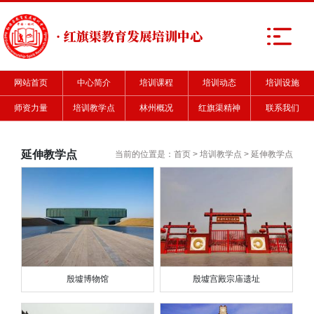
· 红旗渠教育发展培训中心
网站首页
中心简介
培训课程
培训动态
培训设施
师资力量
培训教学点
林州概况
红旗渠精神
联系我们
延伸教学点
当前的位置是：
首页
>
培训教学点
>
延伸教学点
​殷墟博物馆
殷墟宫殿宗庙遗址