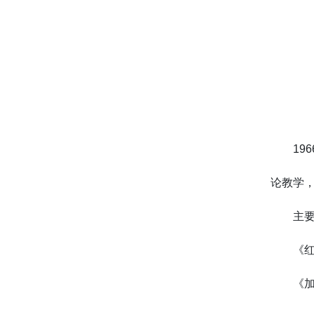
19
论教学，
主
《
《加