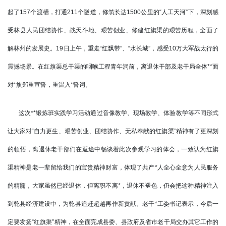
起了157个渡槽，打通211个隧道，修筑长达1500公里的“人工天河”下，深刻感
受林县人民团结协作、战天斗地、艰苦创业、修建红旗渠的艰苦历程，全面了
解林州的发展史。19日上午，重走“红飘带”、“水长城”，感受10万大军战太行的
震撼场景。在红旗渠总干渠的咽喉工程青年洞前，离退休干部及老干局全体**面
对*旗郑重宣誓，重温入*誓词。
这次**锻炼班实践学习活动通过音像教学、现场教学、体验教学等不同形式
让大家对“自力更生、艰苦创业、团结协作、无私奉献的红旗渠”精神有了更深刻
的领悟，离退休老干部们在返途中畅谈着此次参观学习的体会，一致认为红旗
渠精神是老一辈留给我们的宝贵精神财富，体现了共产*人全心全意为人民服务
的精髓，大家虽然已经退休，但离职不离*，退休不褪色，仍会把这种精神注入
到乾县经济建设中，为乾县追赶超越再作新贡献。老干*工委书记表示，今后一
定要发扬“红旗渠”精神，在全面完成县委、县政府及省市老干局交办其它工作的