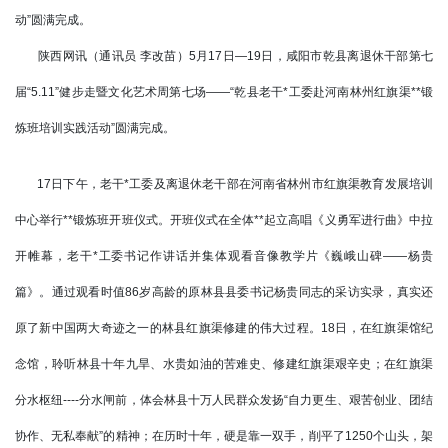
动”圆满完成。
陕西网
讯（通讯员 李改苗）5月17日—19日，
咸阳
市乾县离退休干部第七
届“5.11”健步走暨文化艺术周第七场——“乾县老干*工委赴河南林州红旗渠**锻
炼班培训实践活动”圆满完成。
17日下午，老干*工委及离退休老干部在河南省林州市红旗渠教育发展培训
中心举行**锻炼班开班仪式。开班仪式在全体**起立高唱《义勇军进行曲》中拉
开帷幕，老干*工委书记作讲话并集体观看音像教学片《巍峨山碑——杨贵
篇》。通过观看时值86岁高龄的原林县县委书记杨贵同志的采访实录，真实还
原了新中国两大奇迹之一的林县红旗渠修建的伟大过程。18日，在红旗渠馆纪
念馆，聆听林县十年九旱、水贵如油的苦难史、修建红旗渠艰辛史；在红旗渠
分水枢纽----分水闸前，体会林县十万人民群众发扬“自力更生、艰苦创业、团结
协作、无私奉献”的精神；在历时十年，硬是靠一双手，削平了1250个山头，架