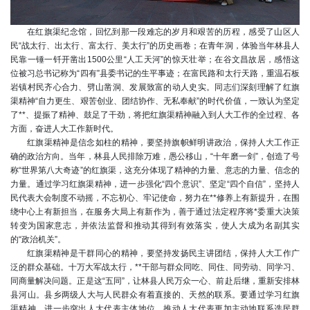
在红旗渠纪念馆，回忆到那一段难忘的岁月和艰苦的历程，感受了山区人
民“战太行、出太行、富太行、美太行”的历史画卷；在青年洞，体验当年林县人
民靠一锤一钎开凿出1500公里“人工天河”的惊天壮举；在谷文昌故居，感悟这
位被习总书记称为“四有”县委书记的生平事迹；在富民路和太行天路，重温石板
岩镇村民齐心合力、劈山凿洞、发展致富的动人史实。同志们深刻理解了红旗
渠精神“自力更生、艰苦创业、团结协作、无私奉献”的时代价值，一致认为坚定
了**、提振了精神、鼓足了干劲，将把红旗渠精神融入到人大工作的全过程、各
方面，奋进人大工作新时代。
红旗渠精神是信念如柱的精神，要坚持旗帜鲜明讲政治，保持人大工作正
确的政治方向。当年，林县人民排除万难，愚公移山，“十年磨一剑”，创造了号
称“世界第八大奇迹”的红旗渠，这充分体现了精神的力量、意志的力量、信念的
力量。通过学习红旗渠精神，进一步强化“四个意识”、坚定“四个自信”，坚持人
民代表大会制度不动摇，不忘初心、牢记使命，努力在**修养上有新提升，在围
绕中心上有新担当，在服务大局上有新作为，善于通过法定程序将*委重大决策
转变为国家意志，并依法监督和推动其得到有效落实，使人大成为名副其实
的“政治机关”。
红旗渠精神是干群同心的精神，要坚持发扬民主讲团结，保持人大工作广
泛的群众基础。十万大军战太行，**干部与群众同吃、同住、同劳动、同学习、
同商量解决问题。正是这“五同”，让林县人民万众一心、前赴后继，重新安排林
县河山。县乡两级人大与人民群众有着直接的、天然的联系。要通过学习红旗
渠精神，进一步突出人大代表主体地位，推动人大代表更加主动地联系选民群