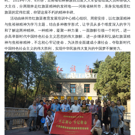
时。”2019年7月、8月份，云南省石林彝族自治县人大常委会组成人员和各镇人
大主任，分两期奔赴红旗渠精神的发祥地——河南省林州市，亲身实地感受红
旗渠的宏伟壮观，仰望这座不朽的精神丰碑。
活动由林州市红旗渠教育发展培训中心精心组织、周密安排，以红旗渠精神
与焦裕禄精神为学习主题，结合多种教学形式，让学员从多个维度深入的学习
和了解这两种精神。一种精神，凝聚一种力量，一面旗帜引领一个时代，进一
步高举新时代中国特色社会主义思想的伟大旗帜，进一步继承和弘扬红旗渠精
神与焦裕禄精神，不忘初心牢记使命，为决胜全面建成小康社会，夺取新时代
中国特色社会主义的伟大胜利，实现中华民族伟大复兴的中国梦不懈努力。