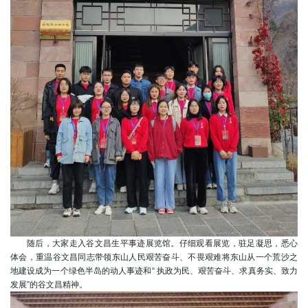
随后，大家走入谷文昌生平事迹展览馆。仔细观看展览，驻足凝思，悉心
体会，重温谷文昌同志带领东山人民艰苦奋斗、不畏艰难将东山从一个荒沙之
地建设成为一个绿色半岛的动人事迹和“ 执政为民、艰苦奋斗、求真务实、致力
发展”的谷文昌精神。