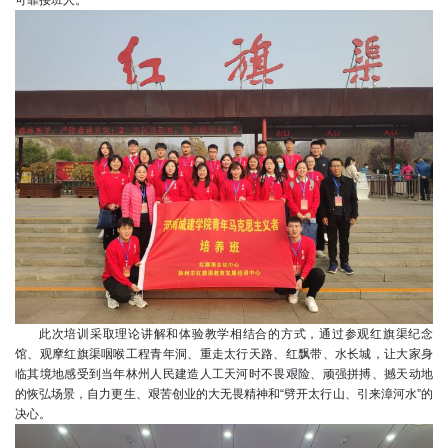
可靠接班人。
此次培训采取理论讲解和体验教学相结合的方式，通过参观红旗渠纪念
馆、观摩红旗渠咽喉工程青年洞、重走太行天路、红飘带、水长城，让大家身
临其境地感受到当年林州人民建造人工天河时不畏艰险、顽强拼搏、撼天动地
的恢弘场景，自力更生、艰苦创业的大无畏精神和“劈开太行山、引来漳河水”的
决心。