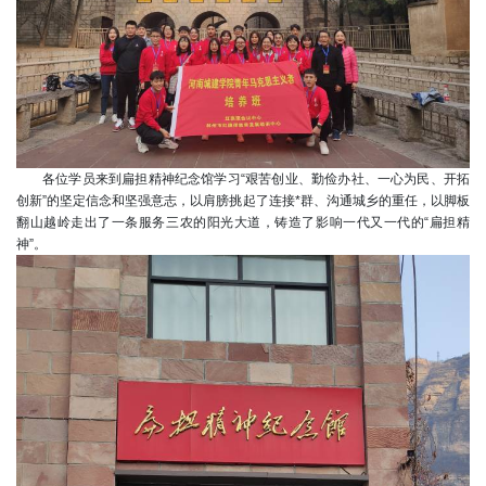
各位学员来到扁担精神纪念馆学习
“艰苦创业、勤俭办社、一心为民、开拓
创新”的坚定信念和坚强意志，以肩膀挑起了连接*群、沟通城乡的重任，以脚板
翻山越岭走出了一条服务三农的阳光大道，铸造了影响一代又一代的“扁担精
神”。