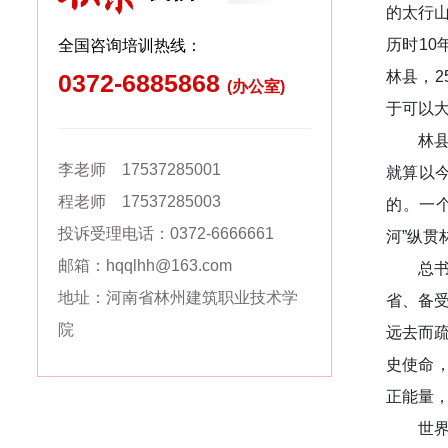
的太行山
历时1
全国咨询培训热线：
林县，2
0372-6885868
(办公室)
于可以大
林
李老师 17537285001
就算以
程老师 17537285003
的。一
投诉受理电话：0372-6666661
河”纵
邮箱：hqqlhh@163.com
总
地址：河南省林州建筑职业技术学
省、备
院
远去而
史使命
正能量
世