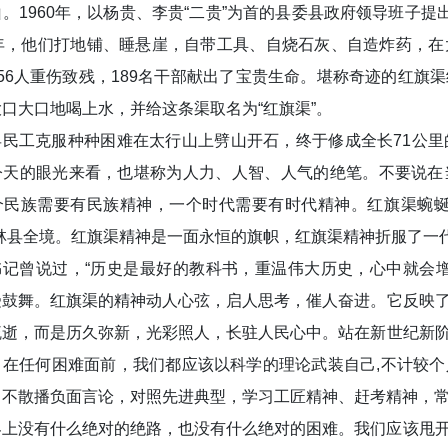
。1960年，以杨贵、李贵“二贵”为首的县委县政府领导班子提
0年，他们打地铺、睡悬崖，自带工具、自烧石灰、自造炸药，
56人重伤致残，189名干部献出了宝贵生命。堪称奇迹的红
口大口地喝上水，并给这条渠取名为“红旗渠”。
县民工克服种种困难在太行山上劈山开石，终于修成全长71公
今天的眼光来看，也堪称为人力、人智、人气的绝笔。不要说在
个民族需要有民族精神，一个时代需要有时代精神。红旗渠蜿蜒
贯林县全境。红旗渠精神是一面永恒的旗帜，红旗渠精神折服了一
书记曾说过，“历史是最好的教科书，重温伟大历史，心中就会
受鼓舞。红旗渠的精神动人心弦，启人思考，催人奋进。它反映
疏逝，而是历久弥新，光彩照人，长驻人民心中。站在新世纪新
，在任何困难面前，我们都应该以科学的理论武装自己,不计较
，不散播负面言论，对照先进典型，学习工匠精神、赶考精神，
界上没有什么绝对的绝路，也没有什么绝对的困难。我们应该甩