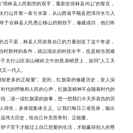
出“用林县人民勤劳的双手，重新安排林县河山”的誓言，
在太行山开凿一条引水渠，从山西省平顺县把漳河水引入
旗渠终于在林县人民愚公移山的韧劲下，修建成功，他们终
里的总干渠，林县人民依靠自己的力量创造了这个奇迹，
当时那样的条件，就以现在的科技水平，也是相当因难
于太行山区崇山峻岭之中的悬崖峭壁上，如同“人工天
代又一代人。
增加更多的正能量”。是的，红旗渠的修建历史，发人深
了时代的呼唤和人民的心声，红旗渠精神不会随着时代的
阶段，读一读红旗渠的故事，想一想我们今天所肩负的历
个人得失，多体现集体主义。让我们每日三省吾身，输出
常温伟大历史，给自己补充营养剂、正能量。
开脖子苦干才能过上自己想要的生活，才能赢得别人的尊