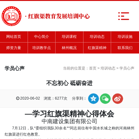
· 红旗渠教育发展培训中心
网站首页
中心简介
培训课程
培训动态
培训设施
师资力量
培训教学点
林州概况
红旗渠精神
联系我们
学员心声
当前的位置是：
首页
>
培训动态
>
学员心声
不忘初心 砥砺奋进
2020-06-02 浏览：6277次 分享到：
—学习红旗渠精神心得体会
中南建设集团有限公司
7月12日，队*委组织我队30余名**同志前往有中国水长城之称的河南林州
红旗渠进行红色教育。