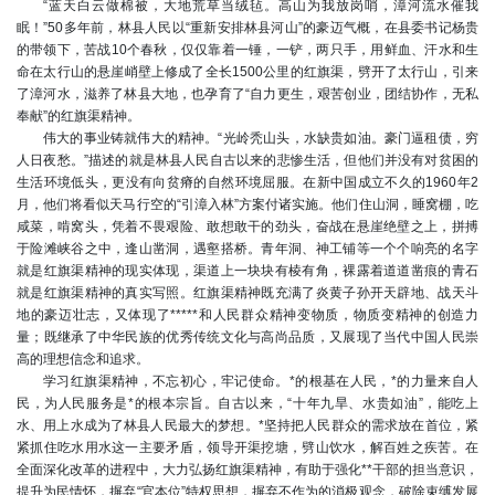
“蓝天白云做棉被，大地荒草当绒毡。高山为我放岗哨，漳河流水催我
眠！”50多年前，林县人民以“重新安排林县河山”的豪迈气概，在县委书记杨贵
的带领下，苦战10个春秋，仅仅靠着一锤，一铲，两只手，用鲜血、汗水和生
命在太行山的悬崖峭壁上修成了全长1500公里的红旗渠，劈开了太行山，引来
了漳河水，滋养了林县大地，也孕育了“自力更生，艰苦创业，团结协作，无私
奉献”的红旗渠精神。
伟大的事业铸就伟大的精神。“光岭秃山头，水缺贵如油。豪门逼租债，穷
人日夜愁。”描述的就是林县人民自古以来的悲惨生活，但他们并没有对贫困的
生活环境低头，更没有向贫瘠的自然环境屈服。在新中国成立不久的1960年2
月，他们将看似天马行空的“引漳入林”方案付诸实施。他们住山洞，睡窝棚，吃
咸菜，啃窝头，凭着不畏艰险、敢想敢干的劲头，奋战在悬崖绝壁之上，拼搏
于险滩峡谷之中，逢山凿洞，遇壑搭桥。青年洞、神工铺等一个个响亮的名字
就是红旗渠精神的现实体现，渠道上一块块有棱有角，裸露着道道凿痕的青石
就是红旗渠精神的真实写照。红旗渠精神既充满了炎黄子孙开天辟地、战天斗
地的豪迈壮志，又体现了*****和人民群众精神变物质，物质变精神的创造力
量；既继承了中华民族的优秀传统文化与高尚品质，又展现了当代中国人民崇
高的理想信念和追求。
学习红旗渠精神，不忘初心，牢记使命。*的根基在人民，*的力量来自人
民，为人民服务是*的根本宗旨。自古以来，“十年九旱、水贵如油”，能吃上
水、用上水成为了林县人民最大的梦想。*坚持把人民群众的需求放在首位，紧
紧抓住吃水用水这一主要矛盾，领导开渠挖塘，劈山饮水，解百姓之疾苦。在
全面深化改革的进程中，大力弘扬红旗渠精神，有助于强化**干部的担当意识，
提升为民情怀，摒弃“官本位”特权思想，摒弃不作为的消极观念，破除束缚发展