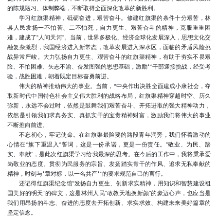
的陈规陋习、体制弊端，不断取得全面深化改革的新胜利。
学习红旗渠精神，砥砺奋进，艰苦奋斗。修建红旗渠的条件十分艰苦，林
县人民发扬一不怕苦、二不怕死，自力更生、艰苦奋斗的精神，克服重重困
难，建成了“人间天河”。当前，世界多极化、经济全球化发展深入，思想文化交
融复杂激烈，我国经济进入新常态，改革发展进入深水区，面临的矛盾风险挑
战异常严峻。大力弘扬自力更生、艰苦奋斗的红旗渠精神，有助于夯实不畏艰
险、不怕困难、矢志不渝、奋发图强的思想基础，激励**干部迎接挑战，经受考
验，战胜困难，朝着既定目标奋勇前进。
伟大的精神推动伟大的事业。当前，*中央作出决胜全面建成小康社会，夺
取新时代中国特色社会主义伟大胜利的战略布局，红旗渠精神穿越时空、历久
弥新，永远不会过时，依然是鼓舞我们艰苦奋斗、开拓进取的强大精神动力，
依然是引领我们求真务实、真抓实干的宝贵精神财富，激励我们将伟大的事业
不断推向前进。
不忘初心，牢记使命。在红旗渠最险要的路段青年洞旁，我们怀着激动的
心情在*旗下重温入*誓词，这是一份承诺，更是一份责任。“敬业、为民、踏
实、奉献”，是此次红旗渠学习给我最深的思考。在今后的工作中，我将秉承爱
岗敬业的态度、贯彻为民服务的宗旨、发扬踏实肯干的作风、追求无私奉献的
精神，时刻与*章对标，以一名共产**的要求规范自己的言行。
还记得红旗渠纪念馆“发扬自力更生、创新求实精神，用知识和智慧建设祖
国美好的明天”的碑文，这是林州人民"敢教天地换新颜"的豪迈心声，也应当是
我们用昂扬的斗志、奋进的态度去开拓创新、求实求效、构建未来美好篇章的
坚定信念。