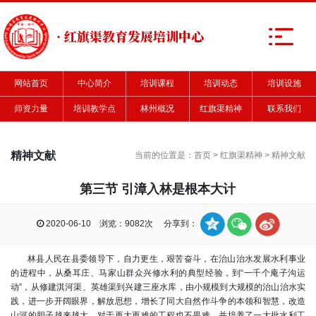
· 红旗渠教育发展培训中心
网站首页
中心简介
培训课程
培训动态
培训设施
师资力量
培训教学点
林州概况
红旗渠精神
联系我们
精神文献
当前的位置是：
首页
>
红旗渠精神
>
精神文献
第三节 引漳入林是根本大计
2020-06-10 浏览：9082次 分享到：
林县人民在县委领导下，自力更生，艰苦奋斗，在治山治水发展水利事业
的进程中，从桑耳庄、马家山群众兴修水利的典型经验，到“一千个庵子沟运
动”，从修建淇河渠、英雄渠到兴建三座水库，由小规模到大规模的治山治水实
践，进一步开阔眼界，解放思想，增长了同大自然作斗争的本领和智慧，改造
山河的胆子越来越大，对于再大再难的工程也不畏难，并培养了一大批水利工