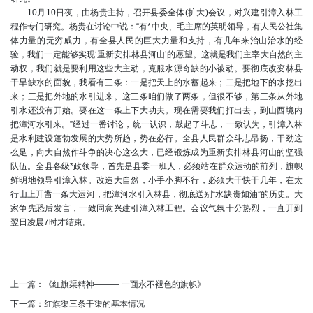
10月10日夜，由杨贵主持，召开县委全体(扩大)会议，对兴建引漳入林工
程作专门研究。杨贵在讨论中说：“有*中央、毛主席的英明领导，有人民公社集
体力量的无穷威力，有全县人民的巨大力量和支持，有几年来治山治水的经
验，我们一定能够实现‘重新安排林县河山’的愿望。这就是我们主宰大自然的主
动权，我们就是要利用这些大主动，克服水源奇缺的小被动。要彻底改变林县
干旱缺水的面貌，我看有三条：一是把天上的水蓄起来；二是把地下的水挖出
来；三是把外地的水引进来。这三条咱们做了两条，但很不够，第三条从外地
引水还没有开始。要在这一条上下大功夫。现在需要我们打出去，到山西境内
把漳河水引来。”经过一番讨论，统一认识，鼓起了斗志，一致认为，引漳入林
是水利建设蓬勃发展的大势所趋，势在必行。全县人民群众斗志昂扬，干劲这
么足，向大自然作斗争的决心这么大，已经锻炼成为重新安排林县河山的坚强
队伍。全县各级*政领导，首先是县委一班人，必须站在群众运动的前列，旗帜
鲜明地领导引漳入林。改造大自然，小手小脚不行，必须大干快干几年，在太
行山上开凿一条大运河，把漳河水引入林县，彻底送别“水缺贵如油”的历史。大
家争先恐后发言，一致同意兴建引漳入林工程。会议气氛十分热烈，一直开到
翌日凌晨7时才结束。
上一篇：
《红旗渠精神——— 一面永不褪色的旗帜》
下一篇：
红旗渠三条干渠的基本情况