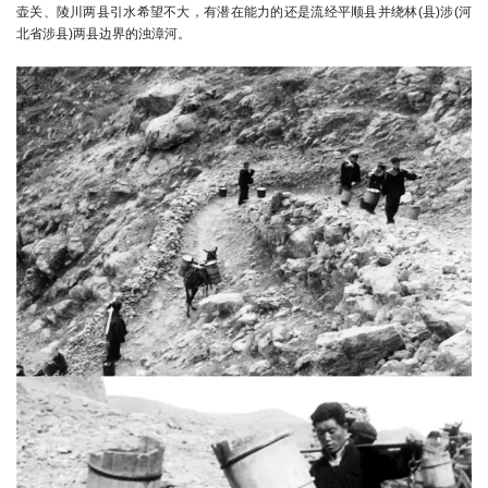
壶关、陵川两县引水希望不大，有潜在能力的还是流经平顺县并绕林(县)涉(河
北省涉县)两县边界的浊漳河。