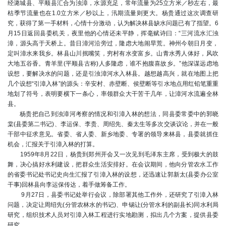
经潞城县、平顺县汇合为浊漳，水源充足，常年流量为25立方米／秒左右，最
枯季节流量也在1.0立方米／秒以上，汛期流量则更大。杨贵通过这次调查研
究，获得了第一手材料，心情十分激动，认为解决林县缺水问题已有了指望。6
月15日返回县委机关，夜里他的心情还未平静，挥毫赋诗曰：“三河流水汇浊
漳，源头高于天桥上。昔日漳河沿旁过，隆虑大地闹旱荒。神州今朝日月变，
定叫漳水来我乡。林县山川抿嘴笑，穷村有水变富乡。山青水秀人体好，风吹
大地五谷香。青羊里(平顺县古称)人多隆虑，谁不抱腹喜故乡。”他深谋远虑地
设想，要解决水的问题，还是引浊漳河水入林县。越想越高兴，就在地图上把
几个设想“引漳入林”的源头：辛安村、赤壁断、侯壁断等引水地点用红铅笔重重
地划了符号，表明要横下一条心，率领群众大干苦干几年，让漳河水流遍全林
县。
杨贵把自己到浊漳河考察的情况和引漳入林的想法，同县委常委中的郭晓
棠(县委第二书记)、李运保、李贵、周绍先、秦太生等多次交谈议论，并在一般
干部中征求意见。省委、省人委、新乡地委、专署的领导来林县，县委就抓住
机会，汇报关于引漳入林的打算。
1959年8月22日，杨贵到郑州开会又一次见到毛泽东主席，受到极大的鼓
舞，决心搞好水利建设，把群众生活安排好。在会议期间，他向分管农水工作
的省委书记处书记史向生汇报了引漳入林的设想，还迅速让郭新太(县委办公室
干事)回林县向李运保传达，着手做筹备工作。
9月27日，县委书记处举行会议，除部署其他工作外，还研究了引漳入林
问题，决定让周绍先(分管农林水的书记)、申锡让(分管水利的副县长)同水利局
研究，组织技术人员对引漳入林工程进行实地勘测，拟出几个方案，提供县委
研究。