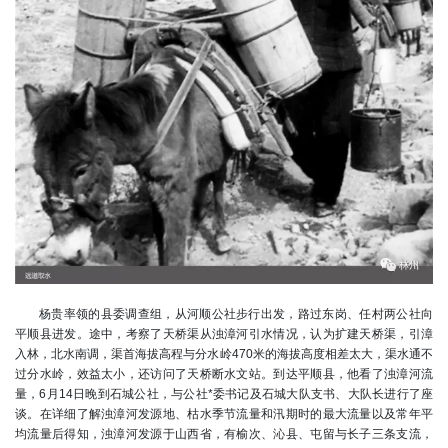
杨贵率领的县委调查组，从河顺公社步行出发，路过东岗、任村两公社向
平顺县进发。途中，考察了天桥渠从浊漳河引水情况，认为扩建天桥渠，引漳
入林，北水南调，渠首海拔高程与分水岭470米的海拔高度相差太大，渠水通不
过分水岭，效益太小，还访问了天桥断水文站。到达平顺县，他看了浊漳河流
量，6月14日晚到石城公社，与公社*委书记及石城大队支书、大队长进行了座
谈。在详细了解浊漳河发源地、枯水季节流量和汛期时的最大流量以及常年平
均流量后得知，浊漳河发源于山西省，有榆次、沁县、屯留与长子三条支流，