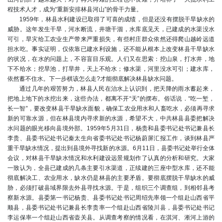
程技术人才，成为“重新安排林县河山”的骨干力量。
1959年，林县水利建设已取得了可喜的成绩，但是还没有摆脱干旱缺水的
威胁。这年发生干旱，河水断流，井塘干涸，水库底见天，已建成的水渠没水
可引，旱灾给工农业生产带来严重损失，有些村庄群众依然还得爬山越岭远道
担水吃。事实证明，仅依靠已建水利设施，还不能从根本上改变林县干旱缺水
的状况，在水的问题上，不容盲目乐观。人们又在思索：挖山泉，打水井，地
下不给水；挖旱池，打旱井，天上不给水；修水渠，河里没水可引；建水库，
依然蓄不住水。下一步棋该怎么走?才能彻底解决林县缺水问题。
通过几年的艰苦努力，林县人民在治水上认识到，把天降的雨水蓄起来，
把地上地下的水挖出来，这些办法，都离不开“天”的摆布。俗话说．“吃一堑，
长一智”，要改变林县干旱缺水面貌，确保工农业用水和人畜吃水，必须再寻求
新的可靠水源，但在林县境内寻求新的水源，希望不大，中共林县县委把解决
水问题的眼光移向县境外部。1959年5月31日，杨贵和县委书记处书记兼县长
李贵、县委书记处书记秦太生向省委书记处书记杨蔚屏汇报工作，谈到林县严
重干旱缺水情况，提出到县境外寻找新的水源。6月11日，县委书记处举行全体
会议，对林县干旱缺水情况和水利建设远景规划作了认真的分析和研究。大家
一致认为，全县已建成的几条主要引水渠道，正续建的三座中型水库，还不能
彻底解决工、农业用水，缺水仍是林县的主要矛盾。要彻底摆脱干旱缺水的威
胁，必须打破县域界限去外县寻找水源。于是，组织三个调查组，到相邻县考
察新水源。县委第一书记杨贵、县委书记处书记周绍先率领一个组赴山西省平
顺县，县委书记处书记兼县长李贵率一个组赴山西省陵川县，县委书记处书记
李运保率一个组赴山西省壶关县。从调查考察的情况看，在淇河、淅河上游的