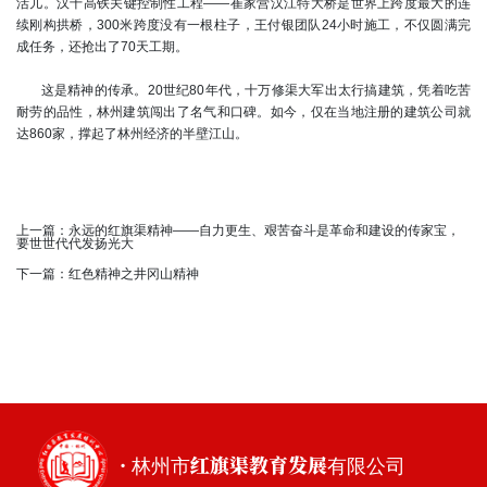
活儿。汉十高铁关键控制性工程——崔家营汉江特大桥是世界上跨度最大的连
续刚构拱桥，300米跨度没有一根柱子，王付银团队24小时施工，不仅圆满完
成任务，还抢出了70天工期。
这是精神的传承。20世纪80年代，十万修渠大军出太行搞建筑，凭着吃苦
耐劳的品性，林州建筑闯出了名气和口碑。如今，仅在当地注册的建筑公司就
达860家，撑起了林州经济的半壁江山。
上一篇：
永远的红旗渠精神——自力更生、艰苦奋斗是革命和建设的传家宝，
要世世代代发扬光大
下一篇：
红色精神之井冈山精神
· 林州市红旗渠教育发展有限公司