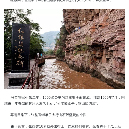
红旗渠，让磨砺千年的民族精神化为有形的“人工天河”，奔流至今。
张益智出生第二年，1500多公里的红旗渠全面建成。那是1969年7月，刚
结束十年奋战的林州人豪气干云，“引水如牵牛，劈山如切菜”。
耳濡目染下，张益智继承了太行山石般坚硬的个性。
由于家贫，张益智16岁就外出打工，连双鞋都没有。光着脚干了71天活，