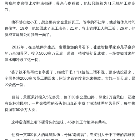
脚底的皮磨得比皮鞋底都硬，母亲心疼得很，他却只顾着为71元钱的工资高
兴。
他不甘心做小工，想当更有含金量的瓦工。管事的不让学，他趁着休息时间
偷偷学。19岁，他如愿成了瓦工班长；21岁，当上管理工人的工长；26岁，他
就成立建筑公司独当一面了。
2012年，在当地保护生态、发展旅游的号召下，张益智接手家乡几乎废弃
的万泉湖景区。投入5000多万元后，道路、植被等初见成效，一场突如其来的
洪水却冲毁了这一切。
“丢了钱不能再把名字丢了，继续干吧！”张益智二话不说，更多钱投进来，
全国各地2000多名员工调回来，附近老百姓蹚着水来捐款。大战一百天后，景
区焕然一新。
目前，景区累计投入5亿多元，修了30多公里山路，绿化2万亩荒山，还建
有高标准民宿，一片光秃秃的石头荒山真正变成了湖清林秀的风景区，每年接
待游客50余万人次。
这种逆流而上啃下硬骨头的滋味，45岁的王付银深有共鸣。
他有一支300多人的建筑队伍，号称“老虎营”，专接别人干不下来的高难度