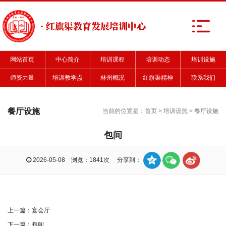
· 红旗渠教育发展培训中心
网站首页
中心简介
培训课程
培训动态
培训设施
师资力量
培训教学点
林州概况
红旗渠精神
联系我们
餐厅设施
当前的位置是：
首页
>
培训设施
>
餐厅设施
包间
2026-05-08 浏览：1841次 分享到：
上一篇：
宴会厅
下一篇：
包间