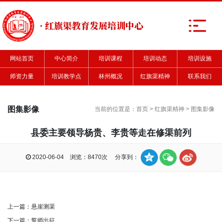
· 红旗渠教育发展培训中心
网站首页
中心简介
培训课程
培训动态
培训设施
师资力量
培训教学点
林州概况
红旗渠精神
联系我们
图集影像
当前的位置是：
首页
>
红旗渠精神
>
图集影像
县委主要领导杨贵、李贵等走在修渠前列
2020-06-04 浏览：8470次 分享到：
上一篇：
悬崖测渠
下一篇：
誓师出征