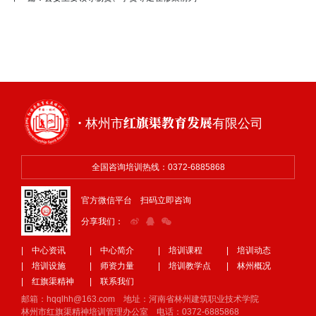
· 林州市红旗渠教育发展有限公司
全国咨询培训热线：0372-6885868
官方微信平台 扫码立即咨询
分享我们：
| 中心资讯
| 中心简介
| 培训课程
| 培训动态
| 培训设施
| 师资力量
| 培训教学点
| 林州概况
| 红旗渠精神
| 联系我们
邮箱：hqqlhh@163.com 地址：河南省林州建筑职业技术学院
林州市红旗渠精神培训管理办公室 电话：0372-6885868