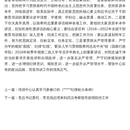
重要讲话精神作为政治责任、长期任务，切实抓紧抓好。一是要旗帜鲜明讲政
治，坚持把学习贯彻新时代中国特色社会主义思想作为首要任务。坚持原原本
本学、持续跟进学、联系实际学，真正把新思想的核心要义和总书记关于干部
教育培训的重要论述学清楚、学透彻、学到位，融会贯通，推动工作。二是要
下功夫真学真用，以陈希同志重要讲话精神各项工作。要组织大家原原本本学
讲话，切实吃准吃透讲话的核心要义；要结合讲话和《2018—2022年全国干部
教育培训规划》深入思考，找准工作定位，把握工作方向；要认真谋划明年工
作，努力把思路定清、目标定准、任务定实。三是要贯彻从严管理要求，严守
办学的规矩“底线”、纪律“红线”。要深入学习贯彻陈希同志在中央*校（国家行政
学院）2018年秋季学期第二批入学学员开学典礼上的重要讲话，对照忠诚干净
担当的要求开展批评和自我批评，进一步落实从严管理、严守纪律规矩的要
求，进一步增强纪律意识、规矩意识，进一步提升从严管理水平，塑造中心应
有的政治品格，营造培训工作的清风正气。
上一篇：
培训中心认真学习新修订的《*****纪律处分条例》
下一篇：
受总书记委托，李克强总理来到武汉考察指导疫情防控工作